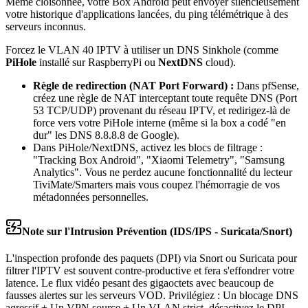
Même cloisonnée, votre Box Android peut envoyer silencieusement
votre historique d'applications lancées, du ping télémétrique à des
serveurs inconnus.
Forcez le VLAN 40 IPTV à utiliser un DNS Sinkhole (comme
PiHole
installé sur RaspberryPi ou
NextDNS
cloud).
Règle de redirection (NAT Port Forward) :
Dans pfSense,
créez une règle de NAT interceptant toute requête DNS (Port
53 TCP/UDP) provenant du réseau IPTV, et redirigez-là de
force vers votre PiHole interne (même si la box a codé "en
dur" les DNS 8.8.8.8 de Google).
Dans PiHole/NextDNS, activez les blocs de filtrage :
"Tracking Box Android", "Xiaomi Telemetry", "Samsung
Analytics". Vous ne perdez aucune fonctionnalité du lecteur
TiviMate/Smarters mais vous coupez l'hémorragie de vos
métadonnées personnelles.
Note sur l'Intrusion Prévention (IDS/IPS - Suricata/Snort)
L'inspection profonde des paquets (DPI) via Snort ou Suricata pour
filtrer l'IPTV est souvent contre-productive et fera s'effondrer votre
latence. Le flux vidéo pesant des gigaoctets avec beaucoup de
fausses alertes sur les serveurs VOD. Privilégiez : Un blocage DNS
agressif + Un VPN source + Un VLAN strict, désactivez le DPI