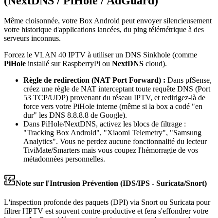
(NextDNS / PiHole / AdGuard)
Même cloisonnée, votre Box Android peut envoyer silencieusement
votre historique d'applications lancées, du ping télémétrique à des
serveurs inconnus.
Forcez le VLAN 40 IPTV à utiliser un DNS Sinkhole (comme
PiHole
installé sur RaspberryPi ou
NextDNS
cloud).
Règle de redirection (NAT Port Forward) :
Dans pfSense,
créez une règle de NAT interceptant toute requête DNS (Port
53 TCP/UDP) provenant du réseau IPTV, et redirigez-là de
force vers votre PiHole interne (même si la box a codé "en
dur" les DNS 8.8.8.8 de Google).
Dans PiHole/NextDNS, activez les blocs de filtrage :
"Tracking Box Android", "Xiaomi Telemetry", "Samsung
Analytics". Vous ne perdez aucune fonctionnalité du lecteur
TiviMate/Smarters mais vous coupez l'hémorragie de vos
métadonnées personnelles.
Note sur l'Intrusion Prévention (IDS/IPS - Suricata/Snort)
L'inspection profonde des paquets (DPI) via Snort ou Suricata pour
filtrer l'IPTV est souvent contre-productive et fera s'effondrer votre