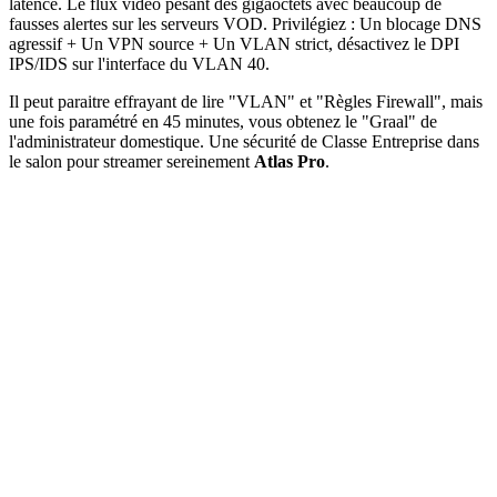
latence. Le flux vidéo pesant des gigaoctets avec beaucoup de
fausses alertes sur les serveurs VOD. Privilégiez : Un blocage DNS
agressif + Un VPN source + Un VLAN strict, désactivez le DPI
IPS/IDS sur l'interface du VLAN 40.
Il peut paraitre effrayant de lire "VLAN" et "Règles Firewall", mais
une fois paramétré en 45 minutes, vous obtenez le "Graal" de
l'administrateur domestique. Une sécurité de Classe Entreprise dans
le salon pour streamer sereinement
Atlas Pro
.
🔥 OFFRE SPÉCIALE
Abonnement ATLAS TV Pro Officiel
Fini les coupures. Profitez de la
4K Ultra HD
réelle ce soir même
sur votre écran.