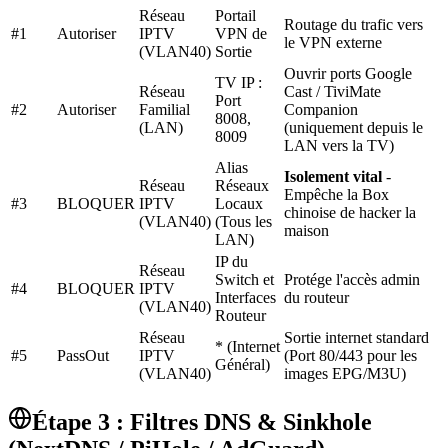
Réseau
Portail
Routage du trafic vers
#1
Autoriser
IPTV
VPN de
le VPN externe
(VLAN40)
Sortie
Ouvrir ports Google
TV IP :
Réseau
Cast / TiviMate
Port
#2
Autoriser
Familial
Companion
8008,
(LAN)
(uniquement depuis le
8009
LAN vers la TV)
Alias
Isolement vital
-
Réseau
Réseaux
Empêche la Box
#3
BLOQUER
IPTV
Locaux
chinoise de hacker la
(VLAN40)
(Tous les
maison
LAN)
IP du
Réseau
Switch et
Protége l'accès admin
#4
BLOQUER
IPTV
Interfaces
du routeur
(VLAN40)
Routeur
Réseau
Sortie internet standard
* (Internet
#5
PassOut
IPTV
(Port 80/443 pour les
Général)
(VLAN40)
images EPG/M3U)
Étape 3 : Filtres DNS & Sinkhole