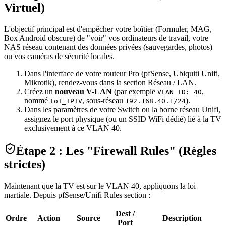
Virtuel)
L'objectif principal est d'empêcher votre boîtier (Formuler, MAG,
Box Android obscure) de "voir" vos ordinateurs de travail, votre
NAS réseau contenant des données privées (sauvegardes, photos)
ou vos caméras de sécurité locales.
Dans l'interface de votre routeur Pro (pfSense, Ubiquiti Unifi,
Mikrotik), rendez-vous dans la section Réseau / LAN.
Créez un
nouveau V-LAN
(par exemple
,
VLAN ID: 40
nommé
, sous-réseau
).
IoT_IPTV
192.168.40.1/24
Dans les paramètres de votre Switch ou la borne réseau Unifi,
assignez le port physique (ou un SSID WiFi dédié) lié à la TV
exclusivement à ce VLAN 40.
Étape 2 : Les "Firewall Rules" (Règles
strictes)
Maintenant que la TV est sur le VLAN 40, appliquons la loi
martiale. Depuis pfSense/Unifi Rules section :
Dest /
Ordre
Action
Source
Description
Port