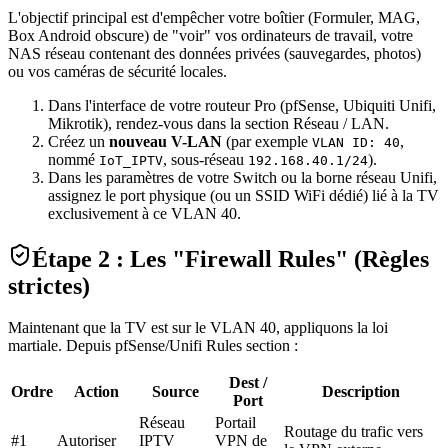
L'objectif principal est d'empêcher votre boîtier (Formuler, MAG,
Box Android obscure) de "voir" vos ordinateurs de travail, votre
NAS réseau contenant des données privées (sauvegardes, photos)
ou vos caméras de sécurité locales.
Dans l'interface de votre routeur Pro (pfSense, Ubiquiti Unifi,
Mikrotik), rendez-vous dans la section Réseau / LAN.
Créez un
nouveau V-LAN
(par exemple
,
VLAN ID: 40
nommé
, sous-réseau
).
IoT_IPTV
192.168.40.1/24
Dans les paramètres de votre Switch ou la borne réseau Unifi,
assignez le port physique (ou un SSID WiFi dédié) lié à la TV
exclusivement à ce VLAN 40.
Étape 2 : Les "Firewall Rules" (Règles
strictes)
Maintenant que la TV est sur le VLAN 40, appliquons la loi
martiale. Depuis pfSense/Unifi Rules section :
Dest /
Ordre
Action
Source
Description
Port
Réseau
Portail
Routage du trafic vers
#1
Autoriser
IPTV
VPN de