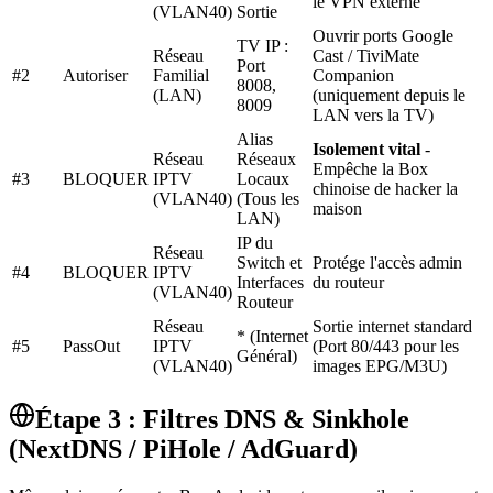
le VPN externe
(VLAN40)
Sortie
Ouvrir ports Google
TV IP :
Réseau
Cast / TiviMate
Port
#2
Autoriser
Familial
Companion
8008,
(LAN)
(uniquement depuis le
8009
LAN vers la TV)
Alias
Isolement vital
-
Réseau
Réseaux
Empêche la Box
#3
BLOQUER
IPTV
Locaux
chinoise de hacker la
(VLAN40)
(Tous les
maison
LAN)
IP du
Réseau
Switch et
Protége l'accès admin
#4
BLOQUER
IPTV
Interfaces
du routeur
(VLAN40)
Routeur
Réseau
Sortie internet standard
* (Internet
#5
PassOut
IPTV
(Port 80/443 pour les
Général)
(VLAN40)
images EPG/M3U)
Étape 3 : Filtres DNS & Sinkhole
(NextDNS / PiHole / AdGuard)