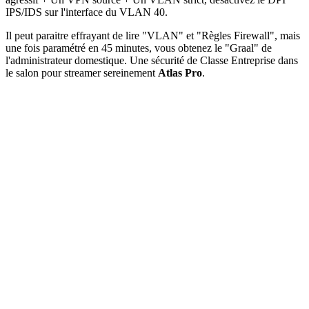
IPS/IDS sur l'interface du VLAN 40.
Il peut paraitre effrayant de lire "VLAN" et "Règles Firewall", mais
une fois paramétré en 45 minutes, vous obtenez le "Graal" de
l'administrateur domestique. Une sécurité de Classe Entreprise dans
le salon pour streamer sereinement
Atlas Pro
.
🔥 OFFRE SPÉCIALE
Abonnement ATLAS TV Pro Officiel
Fini les coupures. Profitez de la
4K Ultra HD
réelle ce soir même
sur votre écran.