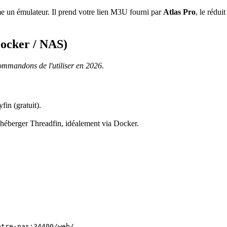
me un émulateur. Il prend votre lien M3U fourni par
Atlas Pro
, le rédui
Docker / NAS)
commandons de l'utiliser en 2026.
in (gratuit).
berger Threadfin, idéalement via Docker.
.
otre-nas:34400/web/