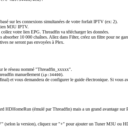
 basé sur les connexions simultanées de votre forfait IPTV (ex: 2).
e lien M3U IPTV.
collez votre lien EPG. Threadfin va télécharger les données.
s absorber 10 000 chaînes. Allez dans Filter, créez un filtre pour ne g
tives ne seront pas envoyées à Plex.
 sur le réseau nommé "Threadfin_xxxxx".
Threadfin manuellement (
).
ip:34400
g final) et vous demandera de configurer le guide électronique. Si vou
andard HDHomeRun (émulé par Threadfin) mais a un grand avantage sur 
" (selon la version), cliquez sur "+" pour ajouter un Tuner M3U ou HD