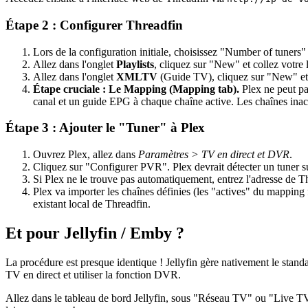
Étape 2 : Configurer Threadfin
Lors de la configuration initiale, choisissez "Number of tuners"
Allez dans l'onglet
Playlists
, cliquez sur "New" et collez votr
Allez dans l'onglet
XMLTV
(Guide TV), cliquez sur "New" et 
Étape cruciale : Le Mapping (Mapping tab).
Plex ne peut pa
canal et un guide EPG à chaque chaîne active. Les chaînes inac
Étape 3 : Ajouter le "Tuner" à Plex
Ouvrez Plex, allez dans
Paramètres > TV en direct et DVR
.
Cliquez sur "Configurer PVR". Plex devrait détecter un tuner
Si Plex ne le trouve pas automatiquement, entrez l'adresse de 
Plex va importer les chaînes définies (les "actives" du mappin
existant local de Threadfin.
Et pour Jellyfin / Emby ?
La procédure est presque identique ! Jellyfin gère nativement le st
TV en direct et utiliser la fonction DVR.
Allez dans le tableau de bord Jellyfin, sous "Réseau TV" ou "Live TV