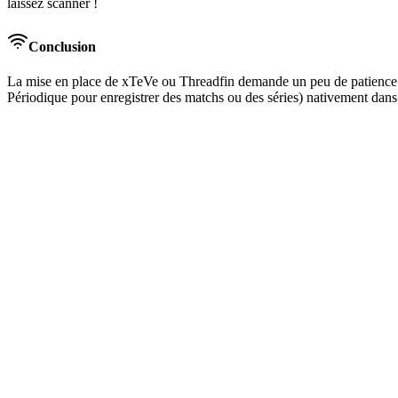
laissez scanner !
Conclusion
La mise en place de xTeVe ou Threadfin demande un peu de patience te
Périodique pour enregistrer des matchs ou des séries) nativement dan
🔥 OFFRE SPÉCIALE
Abonnement ATLAS TV Pro Officiel
Fini les coupures. Profitez de la
4K Ultra HD
réelle ce soir même sur