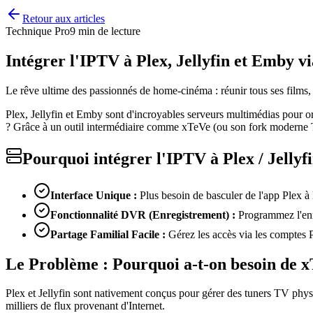
Retour aux articles
Technique Pro
9 min de lecture
Intégrer l'IPTV à Plex, Jellyfin et Emby v
Le rêve ultime des passionnés de home-cinéma : réunir tous ses films, 
Plex, Jellyfin et Emby sont d'incroyables serveurs multimédias pour o
? Grâce à un outil intermédiaire comme xTeVe (ou son fork moderne T
Pourquoi intégrer l'IPTV à Plex / Jellyfi
Interface Unique :
Plus besoin de basculer de l'app Plex à
Fonctionnalité DVR (Enregistrement) :
Programmez l'enre
Partage Familial Facile :
Gérez les accès via les comptes Pl
Le Problème : Pourquoi a-t-on besoin de 
Plex et Jellyfin sont nativement conçus pour gérer des tuners TV phy
milliers de flux provenant d'Internet.