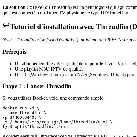
La solution :
xTeVe (ou Threadfin) est un petit logiciel qui agit com
qu'il est connecté à un Tuner TV physique de type HDHomeRun.
Tutoriel d'installation avec Threadfin (
Note : Threadfin est le fork (l'évolution) maintenu de xTeVe. Nous re
Prérequis
Un abonnement Plex Pass (obligatoire pour le Live TV) ou Jellyf
Une playlist M3U IPTV de qualité.
Un PC (Windows/Linux) ou un NAS (Synology, Unraid) pour hé
Étape 1 : Lancer Threadfin
Si vous utilisez Docker, voici une commande simple :
docker run -d \
--name threadfin \
-p 34400:34400 \
-v /chemin/vers/config:/home/threadfin/conf \
fyb3roptik/threadfin:latest
Accédez ensuite à l'interface web de Threadfin via
http://ip-de-v