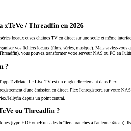
ia xTeVe / Threadfin en 2026
séries locaux et ses chaînes TV en direct sur une seule et même interfac
rganiser vos fichiers locaux (films, séries, musique). Mais saviez-vous 
hreadfin), vous pouvez transformer votre serveur NAS ou PC en l'ulti
n ?
 l'app TiviMate. Le Live TV est un onglet directement dans Plex.
gistrement d'une émission en direct. Plex l'enregistrera sur votre NAS 
ex/Jellyfin depuis un point central.
xTeVe ou Threadfin ?
siques (type HDHomeRun - des boîtiers branchés à l'antenne râteau). I