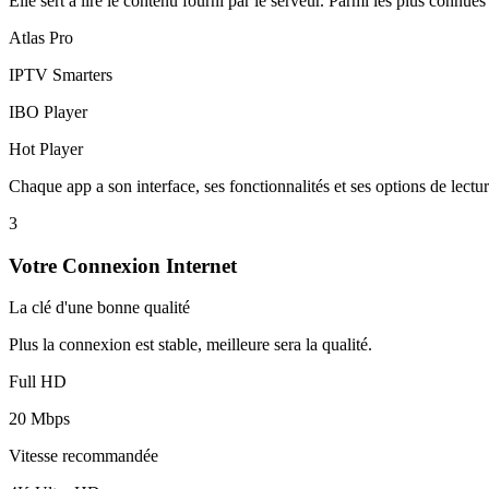
Elle sert à lire le contenu fourni par le serveur. Parmi les plus connues 
Atlas Pro
IPTV Smarters
IBO Player
Hot Player
Chaque app a son interface, ses fonctionnalités et ses options de lectur
3
Votre Connexion Internet
La clé d'une bonne qualité
Plus la connexion est stable, meilleure sera la qualité.
Full HD
20 Mbps
Vitesse recommandée