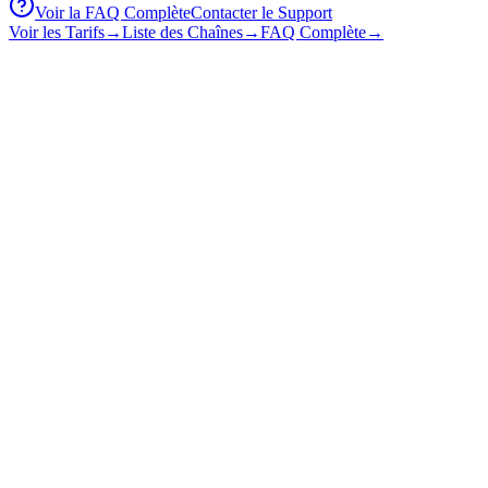
Voir la FAQ Complète
Contacter le Support
Voir les Tarifs
→
Liste des Chaînes
→
FAQ Complète
→
Accueil
À propos
Contact
Téléchargements (apps, guides)
Blog / Actualités IPTV
FAQ
Nos offres IPTV
Support technique (avec WhatsApp link)
Guide d'installation IPTV