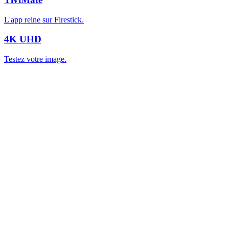
L'app reine sur Firestick.
4K UHD
Testez votre image.
Accueil
À propos
Contact
Téléchargements (apps, guides)
Blog / Actualités IPTV
FAQ
Nos offres IPTV