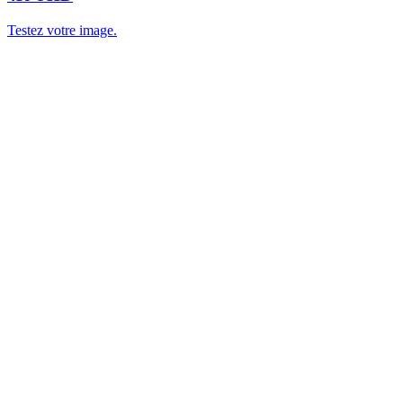
Testez votre image.
Accueil
À propos
Contact
Téléchargements (apps, guides)
Blog / Actualités IPTV
FAQ
Nos offres IPTV
Support technique (avec WhatsApp link)
Guide d'installation IPTV