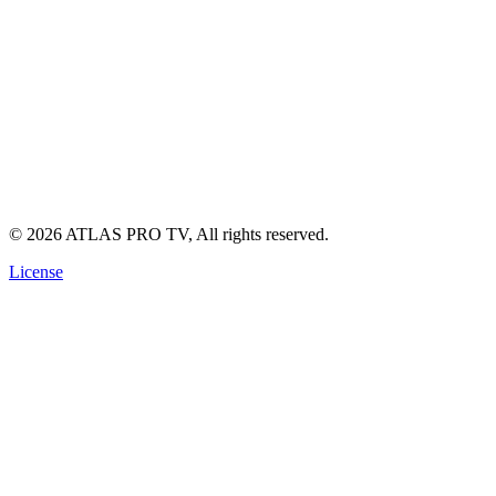
Support technique (avec WhatsApp link)
Guide d'installation IPTV
Politique de Confidentialité
Conditions d'Utilisation
Politique de Remboursement
©
2026
ATLAS PRO TV, All rights reserved.
License
🔥 OFFRE SPÉCIALE
Abonnement ATLAS TV Pro Officiel
Fini les coupures. Profitez de la
4K Ultra HD
réelle ce soir même
sur votre écran.