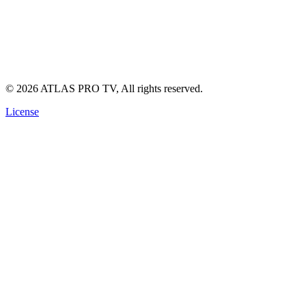
Politique de Confidentialité
Conditions d'Utilisation
Politique de Remboursement
©
2026
ATLAS PRO TV, All rights reserved.
License
🔥 OFFRE SPÉCIALE
Abonnement ATLAS TV Pro Officiel
Fini les coupures. Profitez de la
4K Ultra HD
réelle ce soir même
sur votre écran.