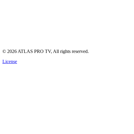
Support technique (avec WhatsApp link)
Guide d'installation IPTV
Politique de Confidentialité
Conditions d'Utilisation
Politique de Remboursement
©
2026
ATLAS PRO TV, All rights reserved.
License
🔥 OFFRE SPÉCIALE
Abonnement ATLAS TV Pro Officiel
Fini les coupures. Profitez de la
4K Ultra HD
réelle ce soir même
sur votre écran.