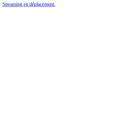
Streaming en déplacement.
Accueil
À propos
Contact
Téléchargements (apps, guides)
Blog / Actualités IPTV
FAQ
Nos offres IPTV
Support technique (avec WhatsApp link)
Guide d'installation IPTV