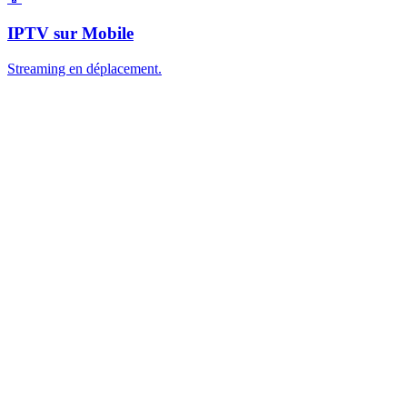
IPTV sur Mobile
Streaming en déplacement.
Accueil
À propos
Contact
Téléchargements (apps, guides)
Blog / Actualités IPTV
FAQ
Nos offres IPTV