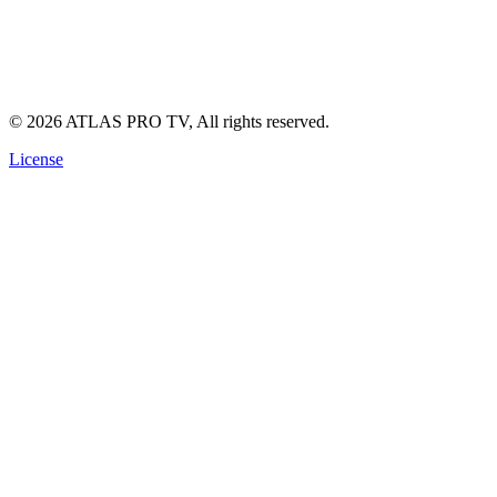
Politique de Confidentialité
Conditions d'Utilisation
Politique de Remboursement
©
2026
ATLAS PRO TV, All rights reserved.
License
🔥 OFFRE SPÉCIALE
Abonnement ATLAS TV Pro Officiel
Fini les coupures. Profitez de la
4K Ultra HD
réelle ce soir même
sur votre écran.