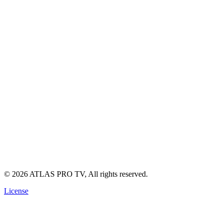
Accueil
À propos
Contact
Téléchargements (apps, guides)
Blog / Actualités IPTV
FAQ
Nos offres IPTV
Support technique (avec WhatsApp link)
Guide d'installation IPTV
Politique de Confidentialité
Conditions d'Utilisation
Politique de Remboursement
©
2026
ATLAS PRO TV, All rights reserved.
License
🔥 OFFRE SPÉCIALE