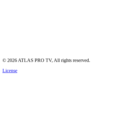
Support technique (avec WhatsApp link)
Guide d'installation IPTV
Politique de Confidentialité
Conditions d'Utilisation
Politique de Remboursement
©
2026
ATLAS PRO TV, All rights reserved.
License
🔥 OFFRE SPÉCIALE
Abonnement ATLAS TV Pro Officiel
Fini les coupures. Profitez de la
4K Ultra HD
réelle ce soir même
sur votre écran.