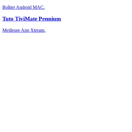
Boîtier Android MAC.
Tuto TiviMate Premium
Meilleure App Xtream.
Accueil
À propos
Contact
Téléchargements (apps, guides)
Blog / Actualités IPTV
FAQ
Nos offres IPTV